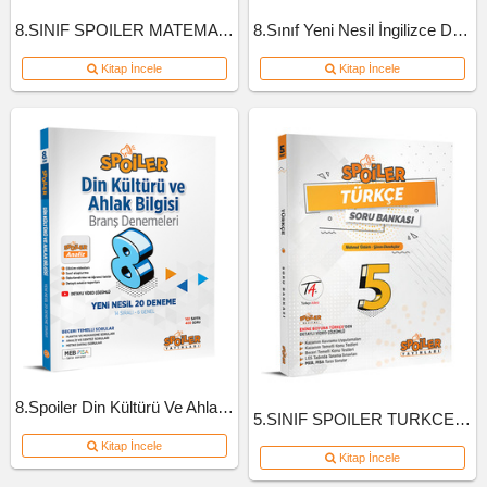
8.SINIF SPOILER MATEMATIK SB B-KITAP
8.Sınıf Yeni Nesil İngilizce Defteri
Kitap İncele
Kitap İncele
8.Spoiler Din Kültürü Ve Ahlak Bil Branş Deneme
5.SINIF SPOILER TURKCE SB 2022
Kitap İncele
Kitap İncele