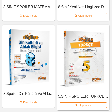
8.SINIF SPOILER MATEMATIK SB B-KITAP
8.Sınıf Yeni Nesil İngilizce Defteri
Kitap İncele
Kitap İncele
8.Spoiler Din Kültürü Ve Ahlak Bil Branş Deneme
5.SINIF SPOILER TURKCE SB 2022
Kitap İncele
Kitap İncele