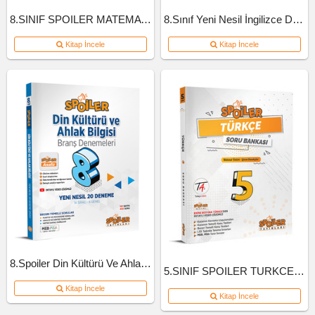
8.SINIF SPOILER MATEMATIK SB B-KITAP
8.Sınıf Yeni Nesil İngilizce Defteri
Kitap İncele
Kitap İncele
8.Spoiler Din Kültürü Ve Ahlak Bil Branş Deneme
5.SINIF SPOILER TURKCE SB 2022
Kitap İncele
Kitap İncele