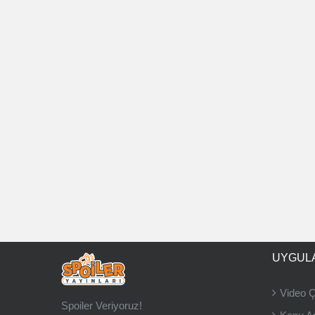
UYGUL
Video 
Spoiler Veriyoruz!