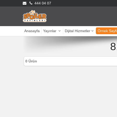
444 04 07
Anasayfa
Yayınlar
Dijital Hizmetler
Örnek Sayf
8
0 Ürün