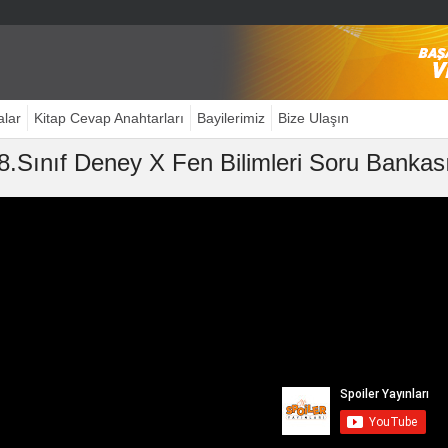
alar
Kitap Cevap Anahtarları
Bayilerimiz
Bize Ulaşın
8.Sınıf Deney X Fen Bilimleri Soru Bankas