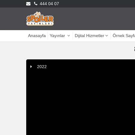
444 04 07
Anasayfa
Yayınlar
Dijital Hizmetler
Örnek Sayf
2022