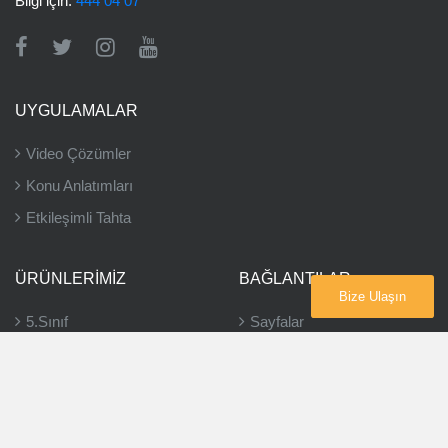
Bilgi için:
444 04 07
UYGULAMALAR
Video Çözümler
Konu Anlatımları
Etkileşimli Tahta
ÜRÜNLERIMIZ
BAĞLANTILAR
Bize Ulaşın
5.Sınıf
Sayfalar
6.Sınıf
Bayiler
7.Sınıf
8.Sınıf