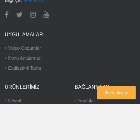
Bilgi için:
444 04 07
UYGULAMALAR
Video Çözümler
Konu Anlatımları
Etkileşimli Tahta
ÜRÜNLERIMIZ
BAĞLANTILAR
Bize Ulaşın
5.Sınıf
Sayfalar
6.Sınıf
Bayiler
7.Sınıf
8.Sınıf